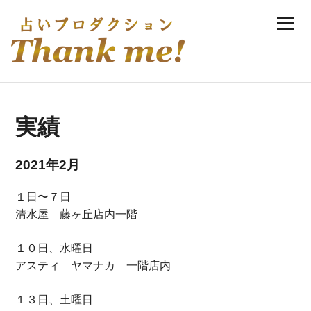
Skip
Menu
to
伊庭ゆき実の手相・風水・恋愛占い
content
実績
2021年2月
１日〜７日
清水屋 藤ヶ丘店内一階
１０日、水曜日
アスティ ヤマナカ 一階店内
１３日、土曜日