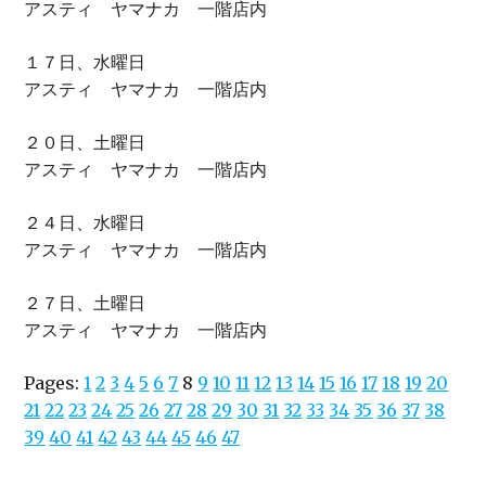
アスティ ヤマナカ 一階店内
１７日、水曜日
アスティ ヤマナカ 一階店内
２０日、土曜日
アスティ ヤマナカ 一階店内
２４日、水曜日
アスティ ヤマナカ 一階店内
２７日、土曜日
アスティ ヤマナカ 一階店内
Pages:
1
2
3
4
5
6
7
8
9
10
11
12
13
14
15
16
17
18
19
20
21
22
23
24
25
26
27
28
29
30
31
32
33
34
35
36
37
38
39
40
41
42
43
44
45
46
47