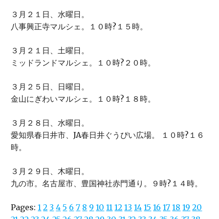
３月２１日、水曜日。
八事興正寺マルシェ。１０時?１５時。
３月２１日、土曜日。
ミッドランドマルシェ。１０時?２０時。
３月２５日、日曜日。
金山にぎわいマルシェ。１０時?１８時。
３月２８日、水曜日。
愛知県春日井市、JA春日井ぐうぴい広場。 １０時?１６
時。
３月２９日、木曜日。
九の市。名古屋市、豊国神社赤門通り。９時?１４時。
Pages:
1
2
3
4
5
6
7
8
9
10
11
12
13
14
15
16
17
18
19
20