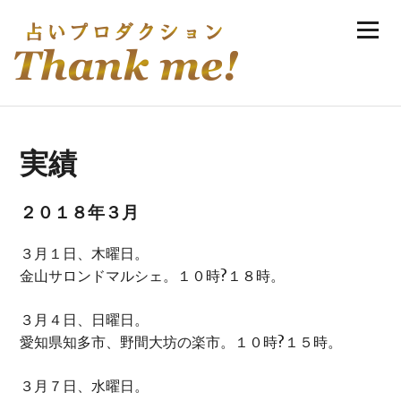
Skip
Menu
to
伊庭ゆき実の手相・風水・恋愛占い
content
実績
２０１８年３月
３月１日、木曜日。
金山サロンドマルシェ。１０時?１８時。
３月４日、日曜日。
愛知県知多市、野間大坊の楽市。１０時?１５時。
３月７日、水曜日。