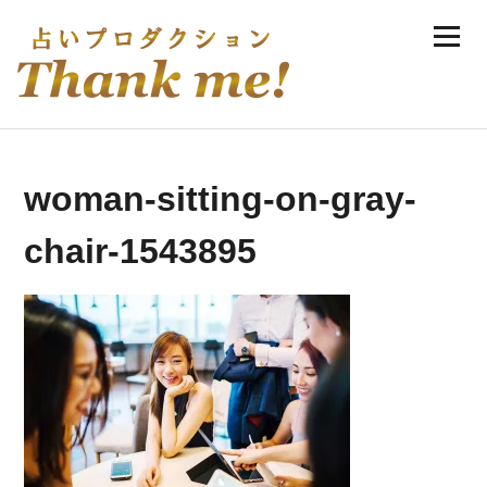
Skip
Menu
to
伊庭ゆき実の手相・風水・恋愛占い
content
woman-sitting-on-gray-
chair-1543895