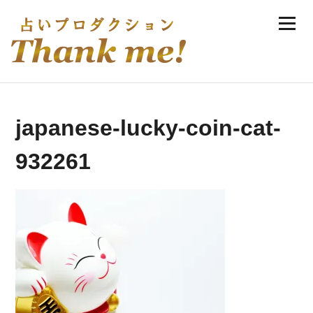
Skip
Menu
to
伊庭ゆき実の手相・風水・恋愛占い
content
japanese-lucky-coin-cat-
932261