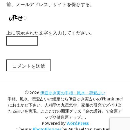
前、メールアドレス、サイトを保存する。
上に表示された文字を入力してください。
©
2026
伊庭ゆき実の手相・風水・恋愛占い
手相、風水、恋愛占いの鑑定なら伊庭ゆき実占いのThank me!
におまかせ下さい。人相学と九星気学、家相の研究でズバリ当
たる占いを実現。ここだけの開運グッズ『金の護符』で金運ア
ップや健康運アップ。.
Powered by
WordPress
Theme:
PhotoBlogger
by Michael Van Den Berg.