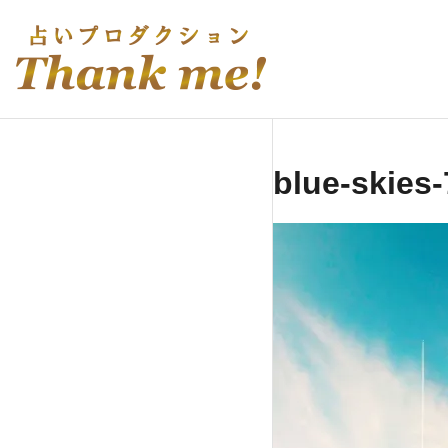
Skip
to
伊庭ゆき実の手相・風水・恋愛占い
content
blue-skies